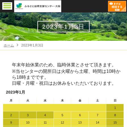
2023年1月3日
ホーム
2023年1月3日
年末年始休業のため、臨時休業とさせて頂きます。
※当センターの開所日は火曜から土曜、時間は10時か
ら18時までです。
日曜・月曜・祝日はお休みをいただいております。
2023年1月
月
火
水
木
金
土
日
1
2
3
4
5
6
7
8
9
10
11
12
13
14
15