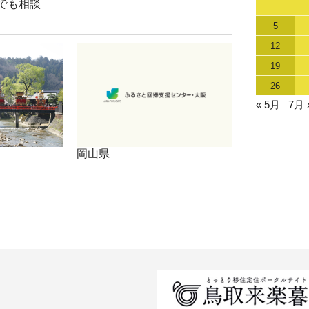
でも相談
5
12
19
26
« 5月
7月 
岡山県