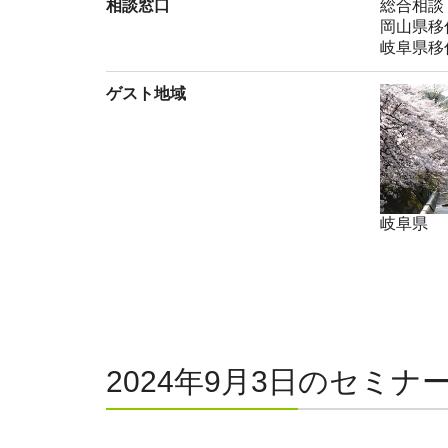
相談窓口
総合相談
岡山県移
岐阜県移
ゲスト地域
岐阜県
2024年9月3日のセミナ