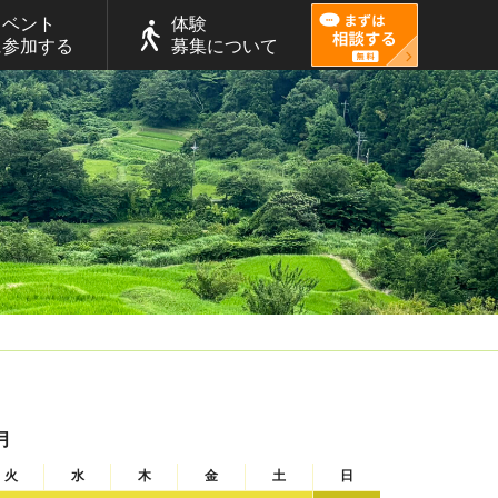
イベント
体験
に参加する
募集について
月
火
水
木
金
土
日