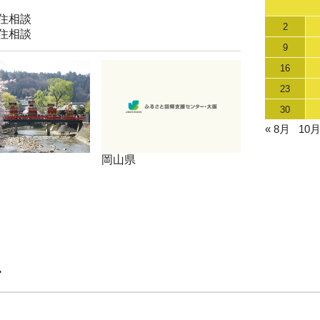
住相談
2
住相談
9
16
23
30
« 8月
10月
岡山県
ー