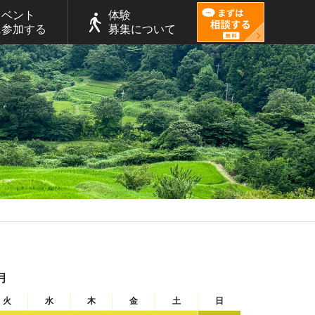
イベント
体験
に参加する
募集について
月
火
水
木
金
土
日