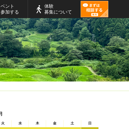
イベント
体験
に参加する
募集について
月
火
水
木
金
土
日