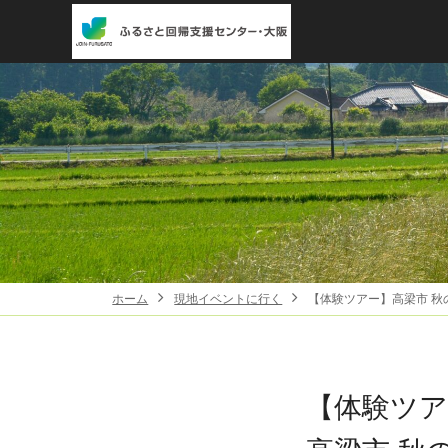
ホーム
現地イベントに行く
【体験ツアー】高梁市 秋
【体験ツア