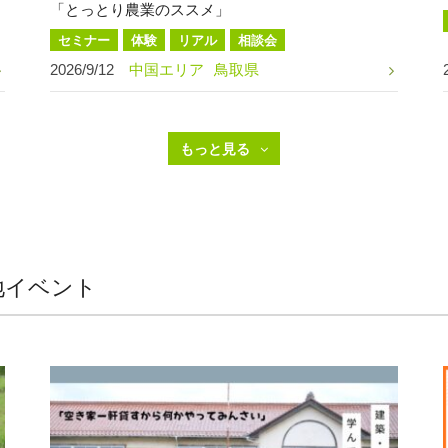
「とっとり農業のススメ」
セミナー
体験
リアル
相談会
2026/9/12
中国エリア
鳥取県
地イベント