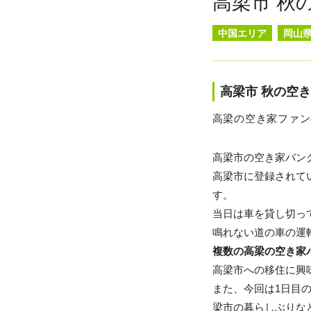
高梁市 秋
中国エリア
岡山
高梁市 秋の空
高梁の空き家ファン
高梁市の空き家バン
高梁市に登録されて
す。
当日は車を貸し切っ
鳴れない道の車の運
複数の高梁の空き家
高梁市への移住に興
また、今回は1日目
梁市の暮らしぶりな