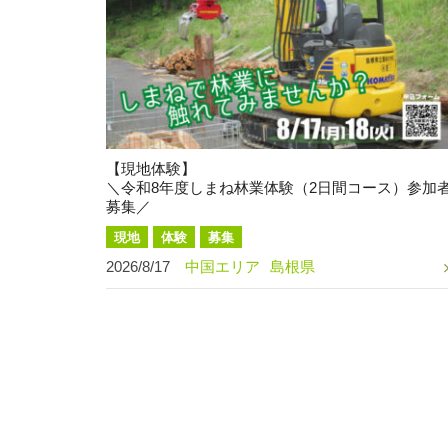
【現地体験】
＼令和8年度しまね林業体験（2日間コース）参加
募集／
現地
体験
募集
2026/8/17
中国エリア
島根県