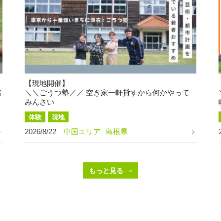
【現地開催】
者
＼＼ごうつ塾／／ 空き家一軒貸すから何かやって
みんさい
体験
現地
2026/8/22
中国エリア
島根県