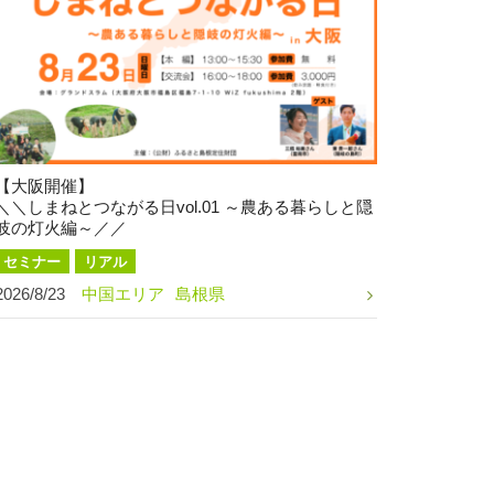
【大阪開催】
＼＼しまねとつながる日vol.01 ～農ある暮らしと隠
岐の灯火編～／／
セミナー
リアル
2026/8/23
中国エリア
島根県