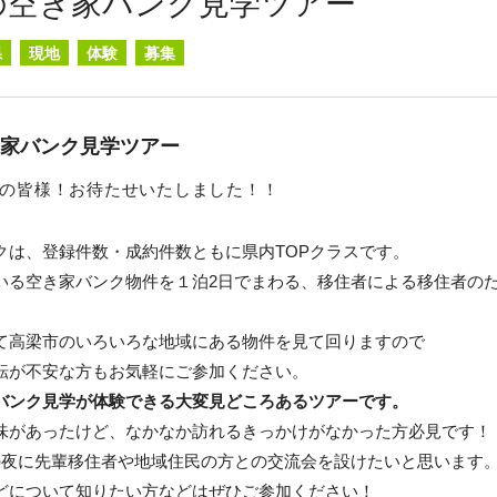
の空き家バンク見学ツアー
県
現地
体験
募集
き家バンク見学ツアー
の皆様！お待たせいたしました！！
クは、登録件数・成約件数ともに県内TOPクラスです。
いる空き家バンク物件を１泊2日でまわる、移住者による移住者の
て高梁市のいろいろな地域にある物件を見て回りますので
転が不安な方もお気軽にご参加ください。
バンク見学が体験できる大変見どころあるツアーです。
味があったけど、なかなか訪れるきっかけがなかった方必見です！
の夜に先輩移住者や地域住民の方との交流会を設けたいと思います
どについて知りたい方などはぜひご参加ください！