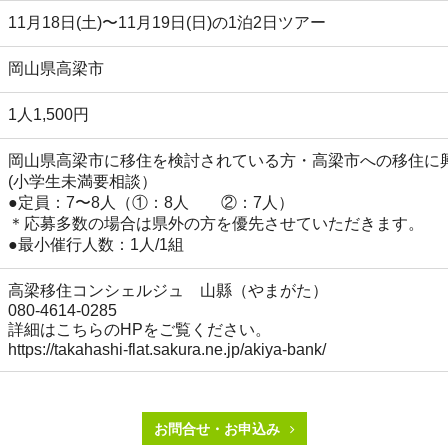
11月18日(土)〜11月19日(日)の1泊2日ツアー
岡山県高梁市
1人1,500円
岡山県高梁市に移住を検討されている方・高梁市への移住に
(小学生未満要相談）
●定員：7〜8人（①：8人 ②：7人）
＊応募多数の場合は県外の方を優先させていただきます。
●最小催行人数：1人/1組
高梁移住コンシェルジュ 山縣（やまがた）
080-4614-0285
詳細はこちらのHPをご覧ください。
https://takahashi-flat.sakura.ne.jp/akiya-bank/
お問合せ・お申込み