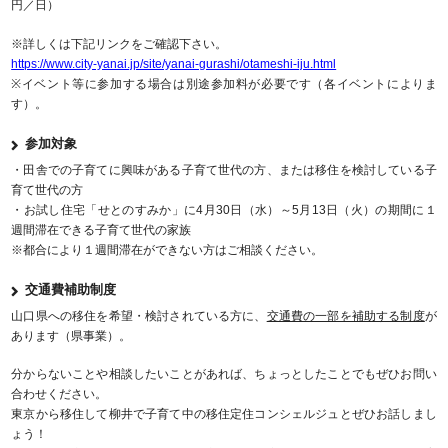
円／日）
※詳しくは下記リンクをご確認下さい。
https://www.city-yanai.jp/site/yanai-gurashi/otameshi-iju.html
※イベント等に参加する場合は別途参加料が必要です（各イベントによりま
す）。
参加対象
・田舎での子育てに興味がある子育て世代の方、または移住を検討している子
育て世代の方
・お試し住宅「せとのすみか」に4月30日（水）～5月13日（火）の期間に１
週間滞在できる子育て世代の家族
※都合により１週間滞在ができない方はご相談ください。
交通費補助制度
山口県への移住を希望・検討されている方に、
交通費の一部を補助する制度
が
あります（県事業）。
分からないことや相談したいことがあれば、ちょっとしたことでもぜひお問い
合わせください。
東京から移住して柳井で子育て中の移住定住コンシェルジュとぜひお話しまし
ょう！