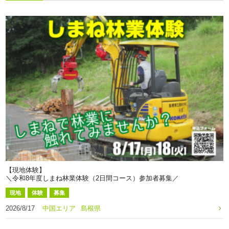
【現地体験】
＼令和8年度しまね林業体験（2日間コース）参加者募集／
現地
体験
募集
2026/8/17
中国エリア
島根県