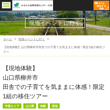
現地イベントに行く
ホーム
現地イベントに行く
【現地体験】山口県柳井市田舎での子育てを気ままに体感！限定1組の移住ツ
アー
【現地体験】
山口県柳井市
田舎での子育てを気ままに体感！限定
1組の移住ツアー
中国エリア
山口県
体験
現地