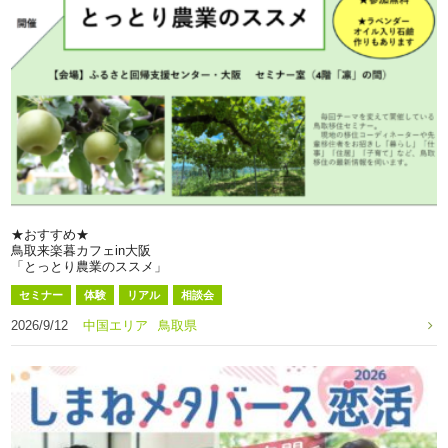
★おすすめ★
鳥取来楽暮カフェin大阪
「とっとり農業のススメ」
セミナー
体験
リアル
相談会
2026/9/12
中国エリア
鳥取県