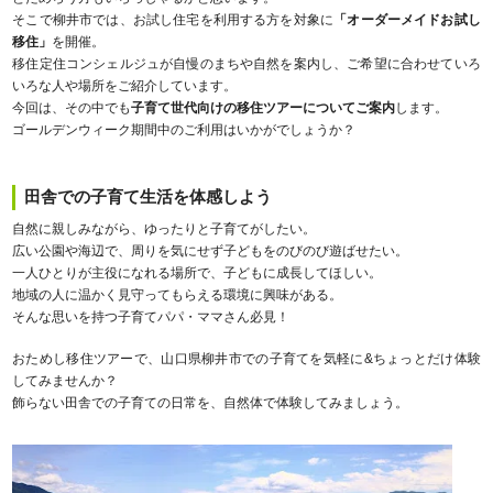
そこで柳井市では、お試し住宅を利用する方を対象に
「オーダーメイドお試し
移住」
を開催。
移住定住コンシェルジュが自慢のまちや自然を案内し、ご希望に合わせていろ
いろな人や場所をご紹介しています。
今回は、その中でも
子育て世代向けの移住ツアーについてご案内
します。
ゴールデンウィーク期間中のご利用はいかがでしょうか？
田舎での子育て生活を体感しよう
自然に親しみながら、ゆったりと子育てがしたい。
広い公園や海辺で、周りを気にせず子どもをのびのび遊ばせたい。
一人ひとりが主役になれる場所で、子どもに成長してほしい。
地域の人に温かく見守ってもらえる環境に興味がある。
そんな思いを持つ子育てパパ・ママさん必見！
おためし移住ツアーで、山口県柳井市での子育てを気軽に&ちょっとだけ体験
してみませんか？
飾らない田舎での子育ての日常を、自然体で体験してみましょう。