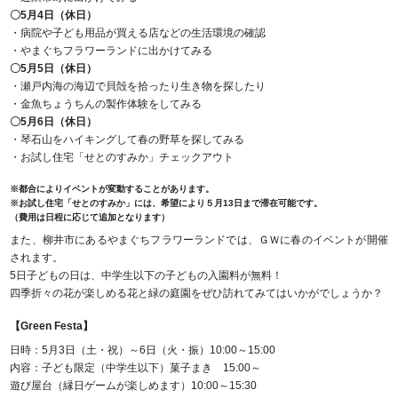
〇5月4日（休日）
・病院や子ども用品が買える店などの生活環境の確認
・やまぐちフラワーランドに出かけてみる
〇5月5日（休日）
・瀬戸内海の海辺で貝殻を拾ったり生き物を探したり
・金魚ちょうちんの製作体験をしてみる
〇5月6日（休日）
・琴石山をハイキングして春の野草を探してみる
・お試し住宅「せとのすみか」チェックアウト
※都合によりイベントが変動することがあります。
※お試し住宅「せとのすみか」には、希望により５月13日まで滞在可能です。
（費用は日程に応じて追加となります）
また、柳井市にあるやまぐちフラワーランドでは、ＧＷに春のイベントが開催
されます。
5日子どもの日は、中学生以下の子どもの入園料が無料！
四季折々の花が楽しめる花と緑の庭園をぜひ訪れてみてはいかがでしょうか？
【Green Festa】
日時：5月3日（土・祝）～6日（火・振）10:00～15:00
内容：子ども限定（中学生以下）菓子まき 15:00～
遊び屋台（縁日ゲームが楽しめます）10:00～15:30