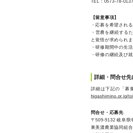
TEL：0573-78-013
【留意事項】
・応募を希望される
・営農を継続する
と覚悟が求められま
・研修期間中の生活
・研修の継続及び就
詳細・問合せ先
詳細は下記の「募
higashimino.or.jp/t
問合せ・応募先
〒509-9132 岐阜
東美濃農業協同組合