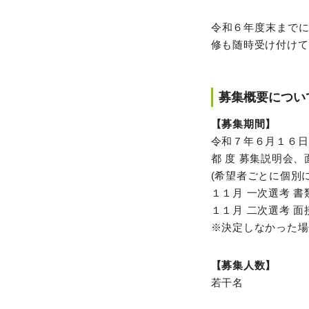
令和６年度末まで
修も随時受け付けて
募集概要につい
【募集期間】
令和７年６月１６日
都 度 募集説明会
(希望者ごとに個別
１１月 一次選考 書
１１月 二次選考 
※決定しなかった場
【募集人数】
若干名