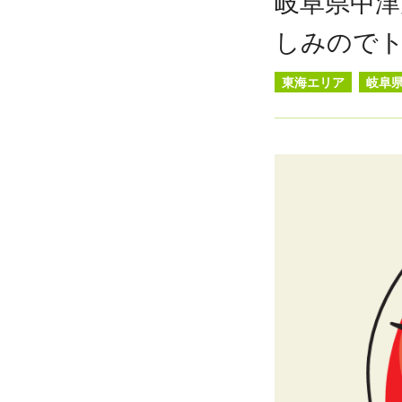
岐阜県中津
しみので
東海エリア
岐阜