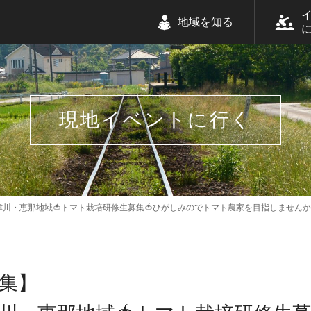
地域を知る
現地イベントに行く
川・恵那地域🍅トマト栽培研修生募集🍅ひがしみのでトマト農家を目指しません
集】