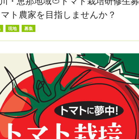
川・恵那地域🍅トマト栽培研修生募
トマト農家を目指しませんか？
県
現地
募集