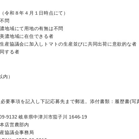
（令和８年４月１日時点にて）
不問
濃地域にて用地の有無は不問
美濃地域に在住できる者
生産協議会に加入しトマトの生産並びに共同出荷に意欲的な者
同する者
以内）
必要事項を記入し下記応募先まで郵送。添付書類：履歴書(写
-9132 岐阜県中津川市茄子川 1646-19
本店営農部内
産協議会事務局