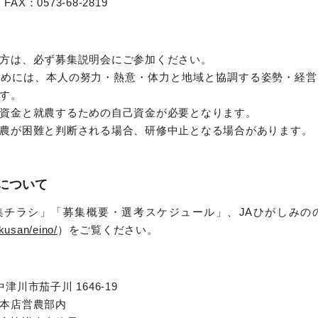
7 FAX：0573-68-2819
方は、必ず募集説明会にご参加ください。
ためには、本人の努力・熱意・体力と地域と協調する姿勢・経営
す。
資金と就農するための自己資金が必要となります。
農が困難と判断される場合、研修中止となる場合があります。
について
集チラシ」「募集概要・選考スケジュール」、JAひがしみの
okusan/eino/
）をご覧ください。
県中津川市茄子川 1646-19
本店営農部内