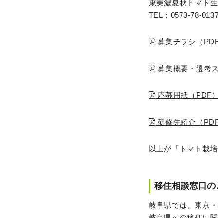
東美濃夏秋トマト生
TEL：0573-78-013
募集チラシ（PD
募集概要・選考ス
応募用紙（PDF
研修先紹介（PD
以上が「トマト栽培
移住相談窓口の
岐阜県では、東京・
岐阜県への移住に関