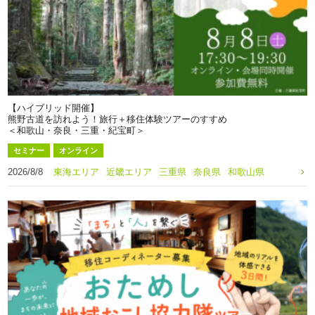
【ハイブリッド開催】
熊野古道を訪れよう！旅行＋移住体験ツアーのすすめ
＜和歌山・奈良・三重・紀宝町＞
セミナー
オンライン
2026/8/8
東海エリア
近畿エリア
三重県
奈良県
和歌山県