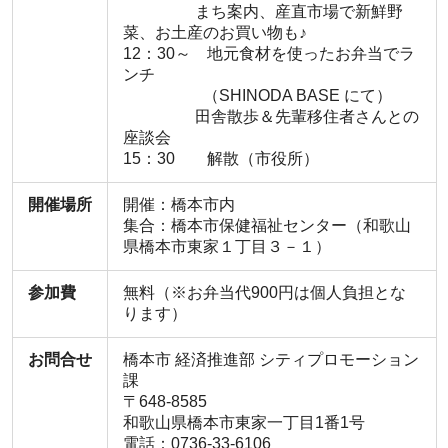
まち案内、産直市場で新鮮野
菜、お土産のお買い物も♪
12：30～ 地元食材を使ったお弁当でラ
ンチ
（SHINODA BASE にて）
田舎散歩＆先輩移住者さんとの
座談会
15：30 解散（市役所）
開催場所
開催：橋本市内
集合：橋本市保健福祉センター（和歌山
県橋本市東家１丁目３－１）
参加費
無料（※お弁当代900円は個人負担とな
ります）
お問合せ
橋本市 経済推進部 シティプロモーション
課
〒648-8585
和歌山県橋本市東家一丁目1番1号
電話：0736-33-6106