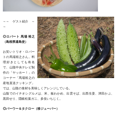
～～ ゲスト紹介 ～
～
◎ロバート 馬場 裕之
（島根県遣島使）
お笑いトリオ・ロバー
トの馬場裕之さん。料
理好きとしても有名
で、山陰中央テレビ制
作の「ヤッホー！」の
コーナー「馬場裕之の
産地直送クッキング」
では、山陰の食材を美味しくアレンジしている。
山陰でのイチオシグルメは、米、板わかめ、出雲そば、出西生姜、津田かぶ、
黒田せり、隠岐松葉ガニ、多伎いちじく。
◎バーウー＆タクロー（移ジューバー）