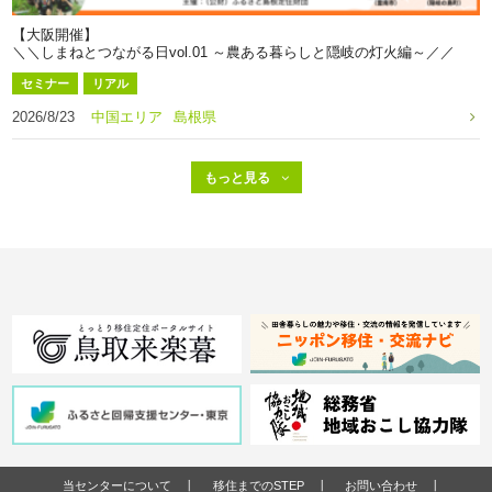
【大阪開催】
＼＼しまねとつながる日vol.01 ～農ある暮らしと隠岐の灯火編～／／
セミナー
リアル
2026/8/23
中国エリア
島根県
当センターについて
移住までのSTEP
お問い合わせ