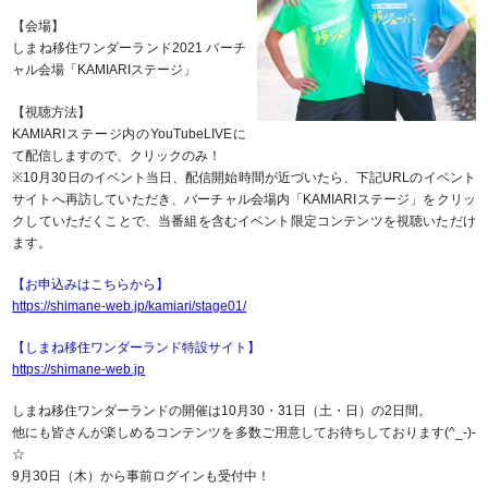
【会場】
しまね移住ワンダーランド2021 バーチ
ャル会場「KAMIARIステージ」
【視聴方法】
KAMIARIステージ内のYouTubeLIVEに
て配信しますので、クリックのみ！
※10月30日のイベント当日、配信開始時間が近づいたら、下記URLのイベント
サイトへ再訪していただき、バーチャル会場内「KAMIARIステージ」をクリッ
クしていただくことで、当番組を含むイベント限定コンテンツを視聴いただけ
ます。
【お申込みはこちらから】
https://shimane-web.jp/kamiari/stage01/
【しまね移住ワンダーランド特設サイト】
https://shimane-web.jp
しまね移住ワンダーランドの開催は10月30・31日（土・日）の2日間。
他にも皆さんが楽しめるコンテンツを多数ご用意してお待ちしております(^_-)-
☆
9月30日（木）から事前ログインも受付中！