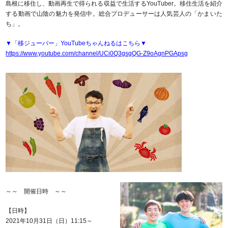
島根に移住し、動画再生で得られる収益で生活するYouTuber。移住生活を紹介
する動画で山陰の魅力を発信中。総合プロデューサーは人気芸人の「かまいた
ち」。
▼「移ジューバー」YouTubeちゃんねるはこちら▼
https://www.youtube.com/channel/UCi0Q3gsgQG-Z9oAgnPGApsg
～～ 開催日時 ～～
【日時】
2021年10月31日（日）11:15～