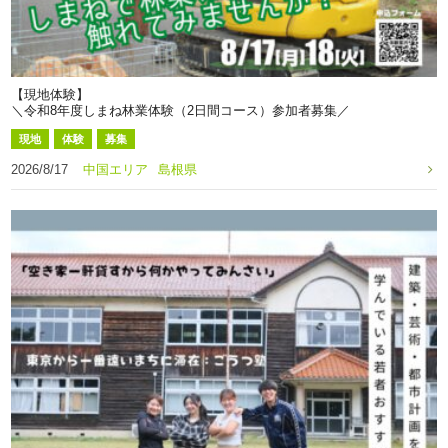
【現地体験】
＼令和8年度しまね林業体験（2日間コース）参加者募集／
現地
体験
募集
2026/8/17
中国エリア
島根県