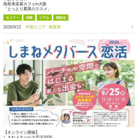
鳥取来楽暮カフェin大阪
「とっとり農業のススメ」
セミナー
体験
リアル
相談会
2026/9/12
中国エリア
鳥取県
【オンライン開催】
しまねメタバース恋活2026