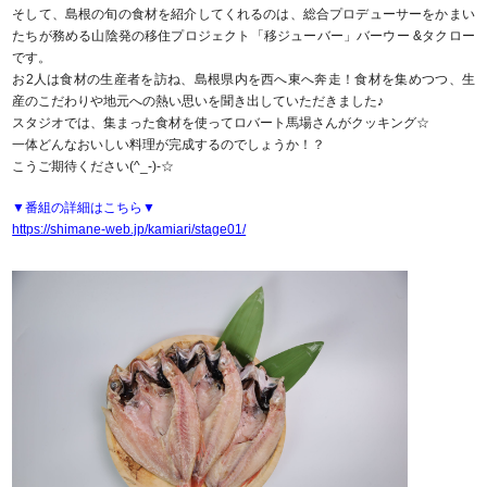
そして、島根の旬の食材を紹介してくれるのは、総合プロデューサーをかまい
たちが務める山陰発の移住プロジェクト「移ジューバー」バーウー &タクロー
です。
お2人は食材の生産者を訪ね、島根県内を西へ東へ奔走！食材を集めつつ、生
産のこだわりや地元への熱い思いを聞き出していただきました♪
スタジオでは、集まった食材を使ってロバート馬場さんがクッキング☆
一体どんなおいしい料理が完成するのでしょうか！？
こうご期待ください(^_-)-☆
▼番組の詳細はこちら▼
https://shimane-web.jp/kamiari/stage01/