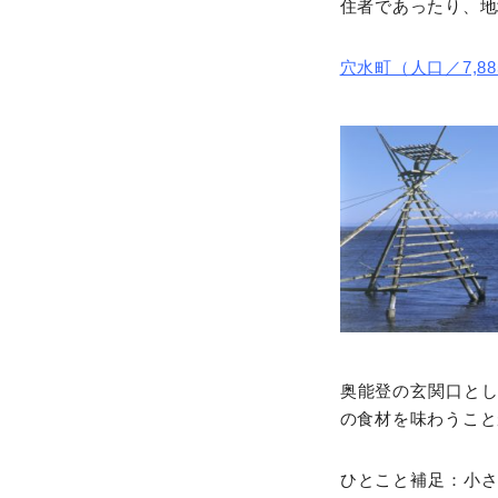
住者であったり、地
穴水町（人口／7,885
奥能登の玄関口と
の食材を味わうこと
ひとこと補足：小