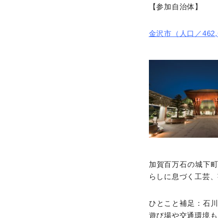
【参加自治体】
金沢市（人口／462,6
加賀百万石の城下
らしに息づく工芸、
ひとこと補足：石
遊び場や交通環境も