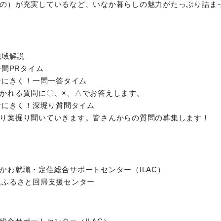
の）が充実しているなど、いなか暮らしの魅力がたっぷり詰ま
地域解説
分間PRタイム
当者にきく！一問一答タイム
かれる質問に〇、×、△でお答えします。
当者にきく！深堀り質問タイム
り葉掘り聞いていきます。皆さんからの質問の募集します！
かわ就職・定住総合サポートセンター（ILAC）
人ふるさと回帰支援センター