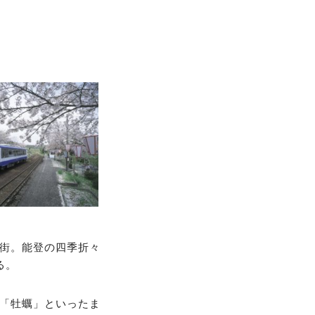
。
街。能登の四季折々
る。
「牡蠣」といったま