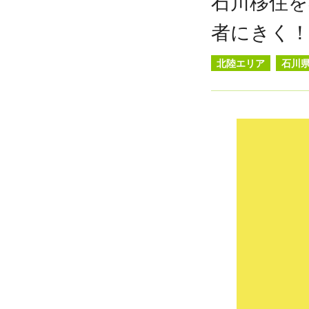
石川移住を
者にきく
北陸エリア
石川