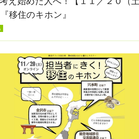
考え始めた人へ！【１１／２０（
！『移住のキホン』
県