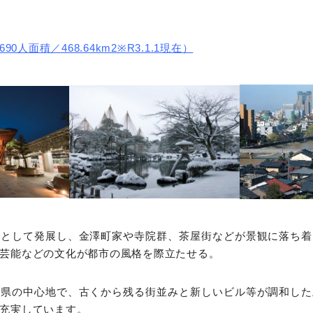
90人面積／468.64km2※R3.1.1現在）
町として発展し、金澤町家や寺院群、茶屋街などが景観に落ち着
芸能などの文化が都市の風格を際立たせる。
川県の中心地で、古くから残る街並みと新しいビル等が調和した
充実しています。