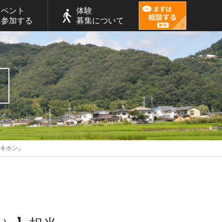
イベント
体験
に参加する
募集について
のキホン』