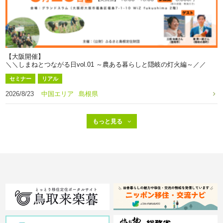
【大阪開催】
＼＼しまねとつながる日vol.01 ～農ある暮らしと隠岐の灯火編～／／
セミナー
リアル
2026/8/23
中国エリア
島根県