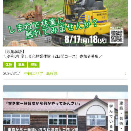
【現地体験】
＼令和8年度しまね林業体験（2日間コース）参加者募集／
体験
募集
現地
2026/8/17
中国エリア
島根県