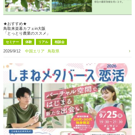
★おすすめ★
鳥取来楽暮カフェin大阪
「とっとり農業のススメ」
セミナー
体験
リアル
相談会
2026/9/12
中国エリア
鳥取県