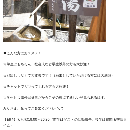
◆こんな方におススメ！
☆学生はもちろん、社会人など学生以外の方も大歓迎！
☆顔出ししなくて大丈夫です！（顔出ししていただける方には大感謝）
☆チャットでガヤってくれる方も大歓迎！
大学生且つ県外出身者だからこその視点で新しい発見もあるはず。
みなさま、奮ってご参加ください(^o^)
【日時】7/7(木)19:00～20:30（前半はゲストの活動報告、後半は質問＆交流タ
イム）