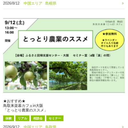
2026/8/12
中国エリア
島根県
★おすすめ★
鳥取来楽暮カフェin大阪
「とっとり農業のススメ」
体験
リアル
相談会
セミナー
2026/9/12
中国エリア
鳥取県