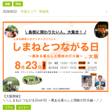
体験
現地
2026/8/22
中国エリア
島根県
【大阪開催】
＼＼しまねとつながる日vol.01 ～農ある暮らしと隠岐の灯火編～／／
リアル
セミナー