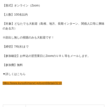
【形式】オンライン（Zoom）
【人数】100名以内
【対象】どなたでも大歓迎（島根、地方、長期インターン、関係人口等に興味
のある方）
※顔出し無しの視聴のみも大歓迎です！
【締切】7/6(水)まで
【参加確定】お申込の翌営業日にZoomのＵＲＬ等をメールします。
【参加費】無料
▼詳しくはこちら
https://www.kurashimanet.jp/event/detail/3218