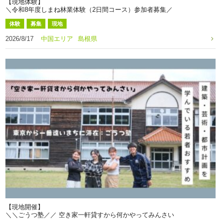
【現地体験】
＼令和8年度しまね林業体験（2日間コース）参加者募集／
体験
募集
現地
2026/8/17
中国エリア
島根県
【現地開催】
＼＼ごうつ塾／／ 空き家一軒貸すから何かやってみんさい