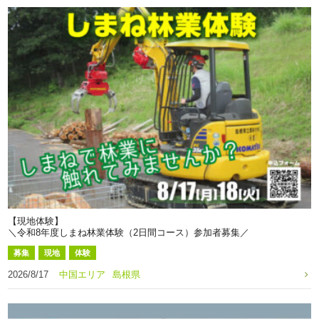
【現地体験】
＼令和8年度しまね林業体験（2日間コース）参加者募集／
募集
現地
体験
2026/8/17
中国エリア
島根県