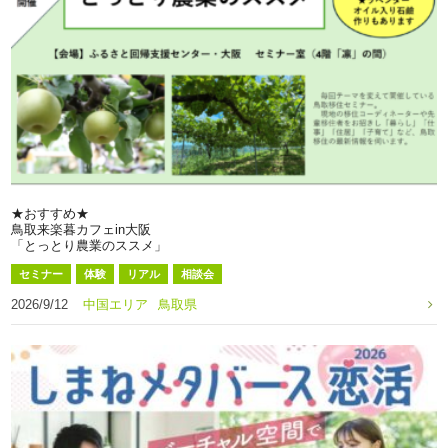
★おすすめ★
鳥取来楽暮カフェin大阪
「とっとり農業のススメ」
セミナー
体験
リアル
相談会
2026/9/12
中国エリア
鳥取県