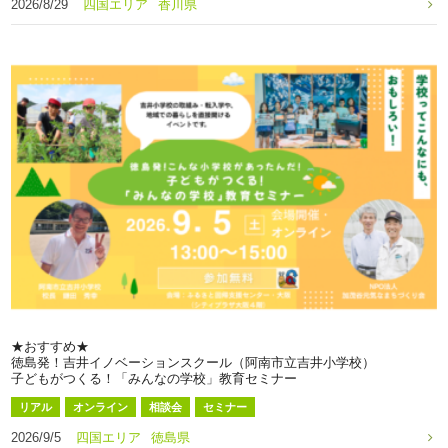
2026/8/29
四国エリア
香川県
★おすすめ★
徳島発！吉井イノベーションスクール（阿南市立吉井小学校）
子どもがつくる！「みんなの学校」教育セミナー
リアル
オンライン
相談会
セミナー
2026/9/5
四国エリア
徳島県