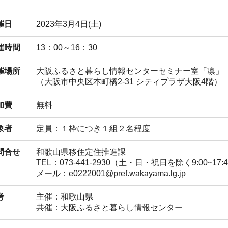
催日
2023年3月4日(土)
催時間
13：00～16：30
催場所
大阪ふるさと暮らし情報センターセミナー室「凛」
（大阪市中央区本町橋2-31 シティプラザ大阪4階）
加費
無料
象者
定員：１枠につき１組２名程度
問合せ
和歌山県移住定住推進課
TEL：073‐441‐2930（土・日・祝日を除く9:00~17:
メール：e0222001@pref.wakayama.lg.jp
考
主催：和歌山県
共催：大阪ふるさと暮らし情報センター