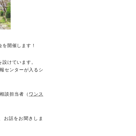
会を開催します！
を設けています。
報センターが入るシ
相談担当者（
ワンス
、お話をお聞きしま