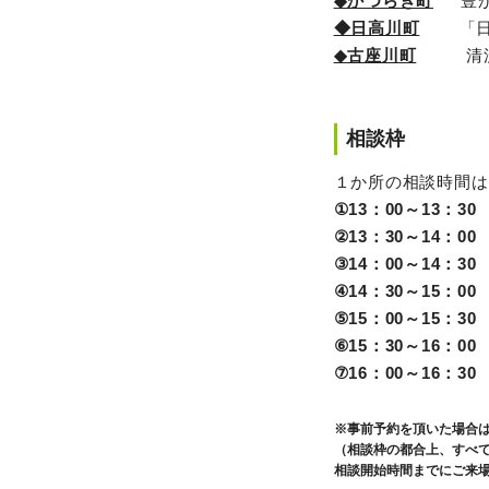
◆かつらぎ町
豊かな
◆日高川町
「日高
◆古座川町
清流古
相談枠
１か所の相談時間は
①13：00～13：30
②13：30～14：00
③14：00～14：30
④14：30～15：00
⑤15：00～15：30
⑥15：30～16：00
⑦16：00～16：30
※事前予約を頂いた場合
（相談枠の都合上、すべ
相談開始時間までにご来