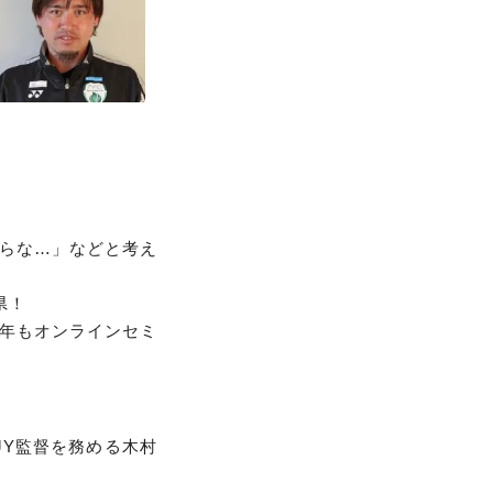
らな…」などと考え
県！
年もオンラインセミ
金沢JY監督を務める木村