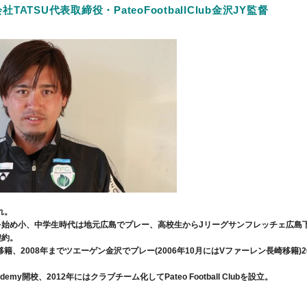
ATSU代表取締役・PateoFootballClub金沢JY監督
れ。
始め小、中学生時代は地元広島でプレー、高校生からJリーグサンフレッチェ広島下
契約。
移籍、2008年までツエーゲン金沢でプレー(2006年10月にはVファーレン長崎移籍)
 Academy開校、2012年にはクラブチーム化してPateo Football Clubを設立。