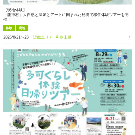
【現地体験】
『龍神村』大自然と温泉とアートに囲まれた秘境で移住体験ツアーを開
催！
体験
現地
2026/8/21〜23
近畿エリア
和歌山県