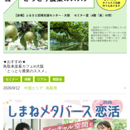
★おすすめ★
鳥取来楽暮カフェin大阪
「とっとり農業のススメ」
セミナー
体験
リアル
相談会
2026/9/12
中国エリア
鳥取県