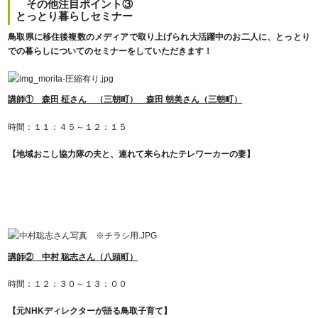
その他注目ポイント③
とっとり暮らしセミナー
鳥取県に移住後複数のメディアで取り上げられ大活躍中のお二人に、とっとり
での暮らしについてのセミナーをしていただきます！
講師① 森田 柾さん （三朝町）
森田 朝美さん（三朝
町）
時間：１１：４５～１２：１５
【地域おこし協力隊の夫と、連れて来られたテレワーカーの妻】
講師② 中村 聡志さん（八頭町）
時間：１２：３０～１３：００
【元NHKディレクターが語る鳥取子育て】