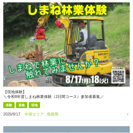
【現地体験】
＼令和8年度しまね林業体験（2日間コース）参加者募集／
体験
募集
現地
2026/8/17
中国エリア
島根県