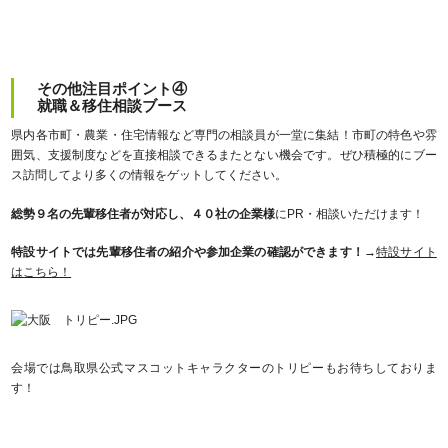
その他注目ポイント④
就職＆移住相談ブース
県内各市町・農業・住宅情報など専門の相談員が一堂に集結！市町の特色や雰
囲気、支援制度などを直接相談できるまたとない機会です。ぜひ積極的にブー
ス訪問してより多くの情報をゲットしてください。
総勢９名の先輩移住者が対応し、４０社の企業様
にPR・相談いただけます！
特設サイトでは先輩移住者の紹介や参加企業の確認ができます！
→
特設サイト
はこちら！
会場では鳥取県公式マスコットキャラクターのトリピーもお待ちしておりま
す！