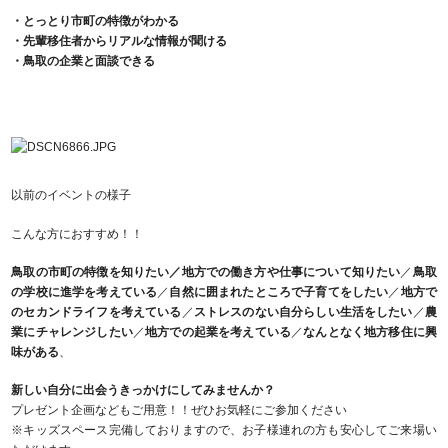
・とっとり市町の特徴がわかる
・先輩移住者からリアルな情報が聞ける
・鳥取の企業と面談できる
以前のイベントの様子
こんな方におすすめ！！
鳥取の市町の特徴を知りたい／地方での働き方や仕事について知りたい
／
鳥取
の学校に進学を考えている
／
自然に囲まれたところで子育てをしたい
／
地方で
のセカンドライフを考えている
／
ストレスのない自分らしい生活をしたい
／
農
業にチャレンジしたい
／
地方での起業を考えている
／
なんとなく地方移住に興
味がある
、
新しい自分に出会うきっかけにしてみませんか？
プレゼント企画などもご用意！！ぜひお気軽にご参加ください
※キッズスペース完備しておりますので、お子様連れの方も安心してご来場い