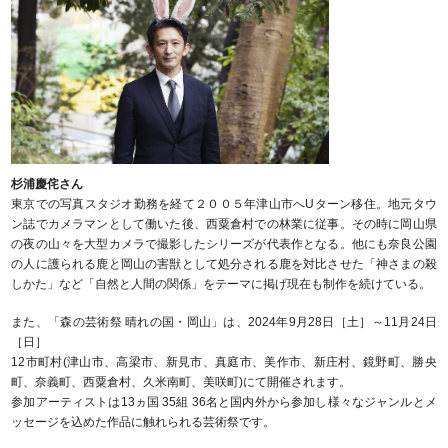
杉浦慶侘さん
東京での写真スタジオ勤務を経て２００５年津山市へUターン移住。地元タウ
ン誌でカメラマンとして働いた後、西粟倉村での林業に従事。その時に岡山県
の夜の山々を大型カメラで撮影したシリーズが代表作となる。他にも奈良公園
の人に護られる鹿と岡山の害獣として処分される鹿を対比させた「神さまの殺
しかた」など「自然と人間の関係」をテーマに掲げ現在も制作を続けている。
また、「森の芸術祭 晴れの国・岡山」は、2024年9月28日［土］～11月24日
［日］
12市町村(津山市、高梁市、新見市、真庭市、美作市、新庄村、鏡野町、勝央
町、奈義町、⻄粟倉村、久米南町、美咲町)にて開催されます。
参加アーティストは13ヵ国 35組 36名と国内外から参加し様々なジャンルとメ
ッセージを込めた作品に触れられる芸術祭です。