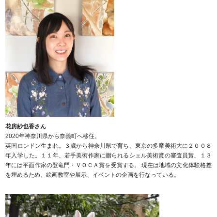
花房紗也香さん
2020年神奈川県から奈義町へ移住。
英国ロンドン生まれ。３歳から神奈川県で育ち、東京の多摩美術大に２００８
年入学した。１１年、若手美術作家に贈られるシェル美術賞の審査員賞、１３
年には平面作家の登竜門・ＶＯＣＡ賞を受賞する。 現在は地域の文化体験格差
を埋めるため、絵画教室や展示、イベントの企画を行なっている。