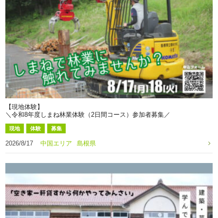
【現地体験】
＼令和8年度しまね林業体験（2日間コース）参加者募集／
現地
体験
募集
2026/8/17
中国エリア
島根県