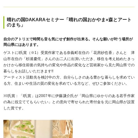
晴れの国DAKARAセミナー
「晴れの国おかやま×森とアート
のまち」
自分のアトリエで時間も音も気にせず創作が出来る。そんな願いが叶う場所が
岡山県にはあります。
ゲストにI氏賞（※1）受賞作家である奈義町在住の「花房紗也香」さんと 津
山市在住の「杉浦慶侘」さんのお二人に出演いただき、移住を考え始めたきっ
かけから移住前後の気持ちの変化や作品の変化など芸術家から見た岡山県での
暮らしをお話しいただきます!!
アーティスト活動先を検討中の方、自分らしさのある豊かな暮らしを求めてい
る方、住まいや生活の質の変化を求めている方など、ぜひご参加ください。
※I氏賞：「I氏賞」は2007年に伊藤謙介氏が「岡山県にゆかりのある若手作家
の為に役立ててもらいたい」との意向で
寄せられた寄付金を元に岡山県が設置
した賞です。