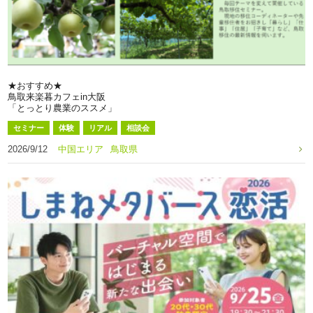
★おすすめ★
鳥取来楽暮カフェin大阪
「とっとり農業のススメ」
セミナー
体験
リアル
相談会
2026/9/12
中国エリア
鳥取県