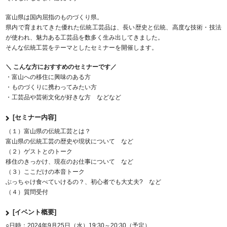
富山県は国内屈指のものづくり県。
県内で育まれてきた優れた伝統工芸品は、長い歴史と伝統、高度な技術・技法
が使われ、魅力ある工芸品を数多く生み出してきました。
そんな伝統工芸をテーマとしたセミナーを開催します。
＼ こんな方におすすめのセミナーです／
・富山への移住に興味のある方
・ものづくりに携わってみたい方
・工芸品や芸術文化が好きな方 などなど
[セミナー内容]
（１）富山県の伝統工芸とは？
富山県の伝統工芸の歴史や現状について など
（２）ゲストとのトーク
移住のきっかけ、現在のお仕事について など
（３）ここだけの本音トーク
ぶっちゃけ食べていけるの？、初心者でも大丈夫? など
（４）質問受付
[イベント概要]
○日時：2024年9月25日（水）19:30～20:30（予定）