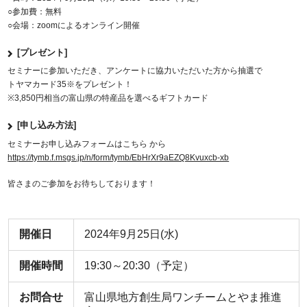
○参加費：無料
○会場：zoomによるオンライン開催
[プレゼント]
セミナーに参加いただき、アンケートに協力いただいた方から抽選で
トヤマカード35※をプレゼント！
※3,850円相当の富山県の特産品を選べるギフトカード
[申し込み方法]
セミナーお申し込みフォームはこちら から
https://tymb.f.msgs.jp/n/form/tymb/EbHrXr9aEZQ8Kvuxcb-xb
皆さまのご参加をお待ちしております！
開催日
2024年9月25日(水)
開催時間
19:30～20:30（予定）
お問合せ
富山県地方創生局ワンチームとやま推進