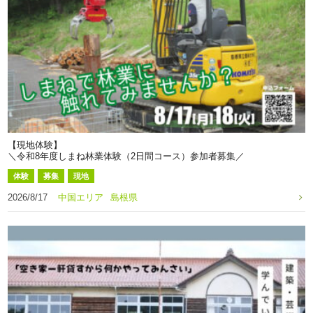
【現地体験】
＼令和8年度しまね林業体験（2日間コース）参加者募集／
体験
募集
現地
2026/8/17
中国エリア
島根県