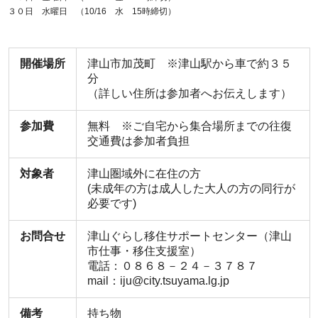
３０日 水曜日 （10/16 水 15時締切）
開催場所
津山市加茂町 ※津山駅から車で約３５
分
（詳しい住所は参加者へお伝えします）
参加費
無料 ※ご自宅から集合場所までの往復
交通費は参加者負担
対象者
津山圏域外に在住の方
(未成年の方は成人した大人の方の同行が
必要です)
お問合せ
津山ぐらし移住サポートセンター（津山
市仕事・移住支援室）
電話：０８６８－２４－３７８７
mail：iju@city.tsuyama.lg.jp
備考
持ち物