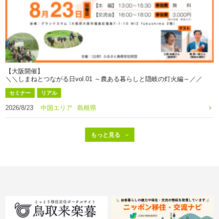
【大阪開催】
＼＼しまねとつながる日vol.01 ～農ある暮らしと隠岐の灯火編～／／
セミナー
リアル
2026/8/23
中国エリア
島根県