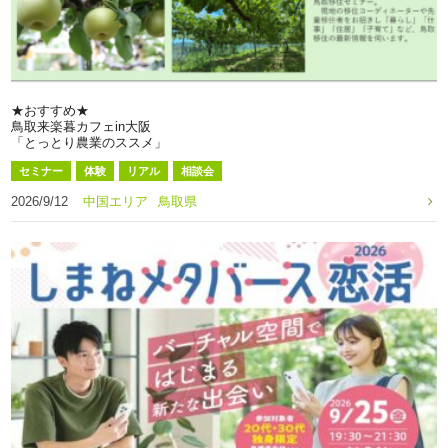
★おすすめ★
鳥取来楽暮カフェin大阪
「とっとり農業のススメ」
セミナー
体験
リアル
相談会
2026/9/12
中国エリア
鳥取県