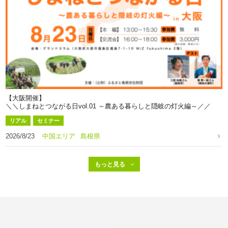
【大阪開催】
＼＼しまねとつながる日vol.01 ～農ある暮らしと隠岐の灯火編～／／
リアル
セミナー
2026/8/23
中国エリア
島根県