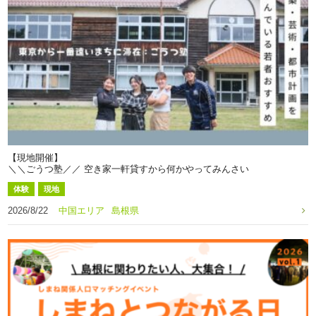
【現地開催】
＼＼ごうつ塾／／ 空き家一軒貸すから何かやってみんさい
体験
現地
2026/8/22
中国エリア
島根県