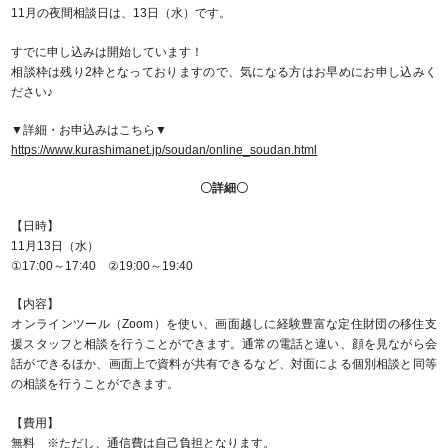
11月の夜間相談日は、13日（水）です。
すでに申し込みは開始しています！
相談枠は残り2枠となっておりますので、気になる方はお早めにお申し込みく
ださい♪
▼詳細・お申込みはこちら▼
https://www.kurashimanet.jp/soudan/online_soudan.html
〇詳細〇
【日時】
11月13日（水）
①17:00～17:40 ②19:00～19:40
【内容】
オンラインツール（Zoom）を使い、画面越しに経験豊富な定住財団の移住支
援スタッフと相談を行うことができます。通常の電話と違い、顔を見ながら会
話ができるほか、画面上で資料が共有できるなど、対面による個別相談と同等
の相談を行うことができます。
【費用】
無料 ※ただし、通信費は自己負担となります。