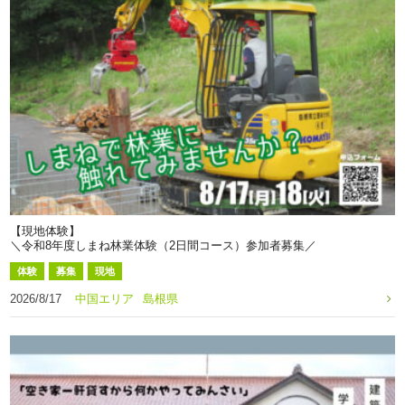
【現地体験】
＼令和8年度しまね林業体験（2日間コース）参加者募集／
体験
募集
現地
2026/8/17
中国エリア
島根県