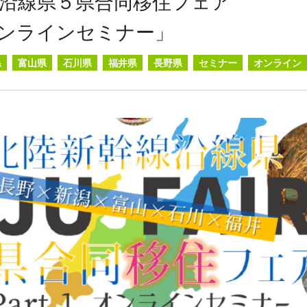
沿線県５県合同移住フェア
オンラインセミナー」
県
富山県
石川県
福井県
長野県
セミナー
オンライン