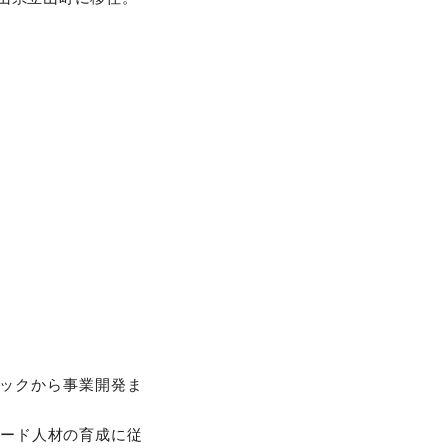
。
テックから事業開発ま
リード人材の育成に従