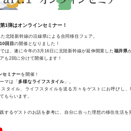
！第1弾はオンラインセミナー！
された北陸新幹線の沿線県による合同移住フェア。
10回目
の開催となりました！
目では、遂に今年の3月16日に北陸新幹線が延伸開業した
福井県
アも2回に分けて開催します！
ンセミナー
を開催！
ーマは「
多様なライフスタイル
」。
クスタイル、ライフスタイルを送る方々をゲストにお呼びし、
てもらいます。
践するゲストのお話を参考に、自分に合った理想の移住生活を