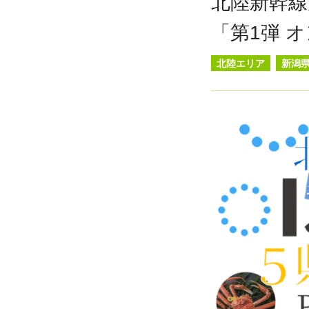
北陸新幹線
「第1弾 
北陸エリア
新潟