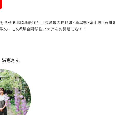
を見せる北陸新幹線と、沿線県の長野県×新潟県×富山県×石川
載の、この5県合同移住フェアをお見逃しなく！
 淑恵
さん