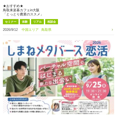
★おすすめ★
鳥取来楽暮カフェin大阪
「とっとり農業のススメ」
セミナー
体験
リアル
相談会
2026/9/12
中国エリア
鳥取県