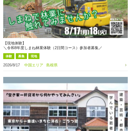
【現地体験】
＼令和8年度しまね林業体験（2日間コース）参加者募集／
体験
募集
現地
2026/8/17
中国エリア
島根県