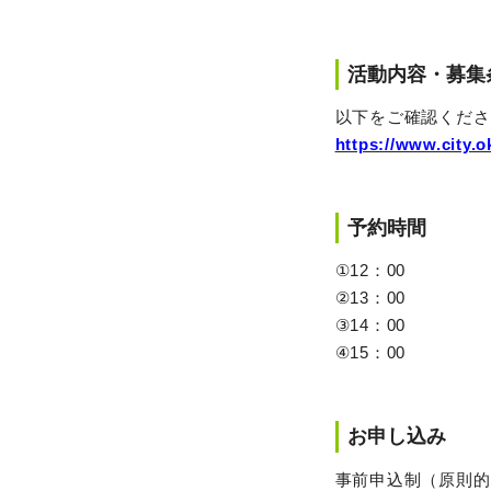
活動内容・募集
以下をご確認くださ
https://www.city.o
予約時間
①12：00
②13：00
③14：00
④15：00
お申し込み
事前申込制（原則的