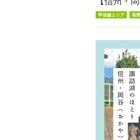
【信州・岡
甲信越エリア
長