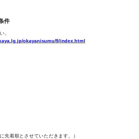
条件
い。
kaya.lg.jp/okayanisumu/9/index.html
に先着順とさせていただきます。）