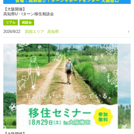
【大阪開催】
高知県U・Iターン移住相談会
リアル
相談会
2026/8/22
四国エリア
高知県
【大阪開催】