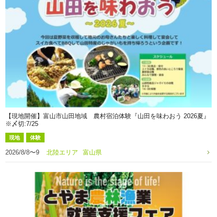
【現地開催】富山市山田地域 農村宿泊体験『山田を味わおう 2026夏』
※〆切:7/25
現地
体験
2026/8/8〜9
北陸エリア
富山県