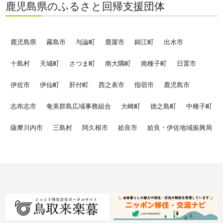
鹿児島県のふるさと回帰支援団体
鹿児島県
霧島市
与論町
鹿屋市
錦江町
出水市
十島村
天城町
さつま町
南大隅町
南種子町
日置市
伊佐市
伊仙町
肝付町
西之表市
指宿市
鹿児島市
志布志市
奄美群島広域事務組合
大崎町
徳之島町
中種子町
薩摩川内市
三島村
阿久根市
姶良市
姶良・伊佐地域振興局