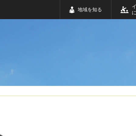
地域を知る
★