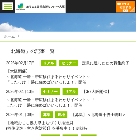
ホーム
「北海道」
の記事一覧
2026年02月17日
定員に達したため募集終了
リアル
セミナー
【大阪開催】
～北海道 十勝・帯広移住まるわかりイベント～
「したっけ 十勝に住めばいいっしょ！」開催
2026年02月13日
【3/7大阪開催】
セミナー
リアル
～北海道 十勝・帯広移住まるわかりイベント～ 「
したっけ 十勝に住めばいいっしょ！」開催
2026年01月09日
【募集】＜北海道十勝士幌町＞
募集
現地
【地域おこし協力隊まちづくり推進員
(移住促進・空き家対策)】を募集中！！※随時