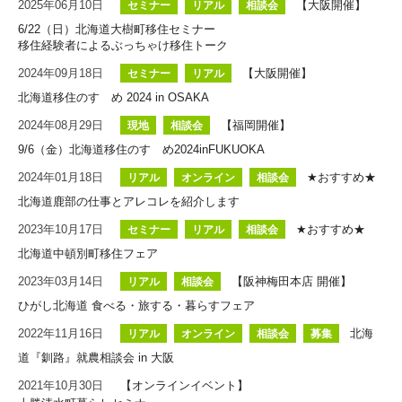
2025年06月10日
【大阪開催】
セミナー
リアル
相談会
6/22（日）北海道大樹町移住セミナー
移住経験者によるぶっちゃけ移住トーク
2024年09月18日
【大阪開催】
セミナー
リアル
北海道移住のすゝめ 2024 in OSAKA
2024年08月29日
【福岡開催】
現地
相談会
9/6（金）北海道移住のすゝめ2024inFUKUOKA
2024年01月18日
★おすすめ★
リアル
オンライン
相談会
北海道鹿部の仕事とアレコレを紹介します
2023年10月17日
★おすすめ★
セミナー
リアル
相談会
北海道中頓別町移住フェア
2023年03月14日
【阪神梅田本店 開催】
リアル
相談会
ひがし北海道 食べる・旅する・暮らすフェア
2022年11月16日
北海
リアル
オンライン
相談会
募集
道『釧路』就農相談会 in 大阪
2021年10月30日
【オンラインイベント】