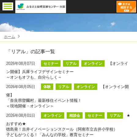
ホーム
「リアル」
の記事一覧
2026年08月07日
【オンライ
セミナー
リアル
オンライン
ン開催】兵庫ライフデザインセミナー
～オンもオフも、自分らしく～
2026年08月05日
【オンライン開
体験
リアル
オンライン
催】
「奈良県曽爾村」最新移住イベント情報！
＜現地開催・オンライン＞
2026年08月01日
★
オンライン
相談会
セミナー
リアル
おすすめ★
徳島発！吉井イノベーションスクール（阿南市立吉井小学校）
子どもがつくる！「みんなの学校」教育セミナー