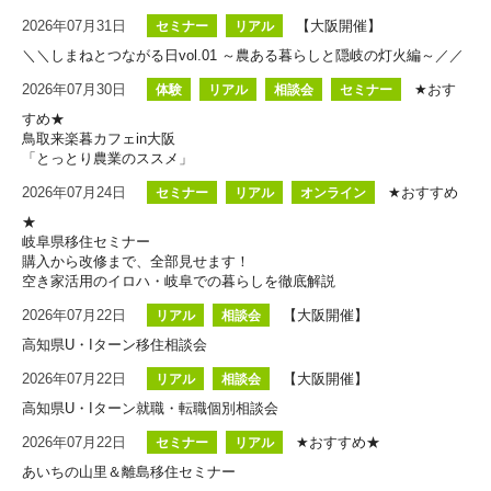
2026年07月31日
【大阪開催】
セミナー
リアル
＼＼しまねとつながる日vol.01 ～農ある暮らしと隠岐の灯火編～／／
2026年07月30日
★おす
体験
リアル
相談会
セミナー
すめ★
鳥取来楽暮カフェin大阪
「とっとり農業のススメ」
2026年07月24日
★おすすめ
セミナー
リアル
オンライン
★
岐阜県移住セミナー
購入から改修まで、全部見せます！
空き家活用のイロハ・岐阜での暮らしを徹底解説
2026年07月22日
【大阪開催】
リアル
相談会
高知県U・Iターン移住相談会
2026年07月22日
【大阪開催】
リアル
相談会
高知県U・Iターン就職・転職個別相談会
2026年07月22日
★おすすめ★
セミナー
リアル
あいちの山里＆離島移住セミナー