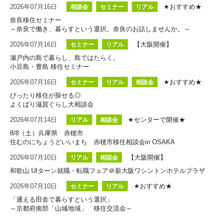
2026年07月16日
★おすすめ★
相談会
セミナー
リアル
奈良移住セミナー
～奈良で働き、暮らすという選択。奈良のお話しませんか。～
2026年07月16日
【大阪開催】
セミナー
リアル
瀬戸内の島で暮らし、島ではたらく。
小豆島・豊島 移住セミナー
2026年07月16日
★おすすめ★
セミナー
リアル
相談会
ぴったり移住が探せる◎
よくばり滋賀ぐらし大相談会
2026年07月14日
★センターで開催★
リアル
相談会
8/8（土）兵庫県 赤穂市
住むのにちょうどいいまち 赤穂市移住相談会in OSAKA
2026年07月10日
【大阪開催】
リアル
相談会
和歌山 UIターン就職・転職フェア＠新大阪ワシントンホテルプラザ
2026年07月10日
★おすすめ★
セミナー
リアル
「通える田舎で暮らすという選択」
～京都府南部「山城地域」 移住交流会～