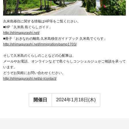
久米島移住に関する情報はHP等をご覧ください。
■HP「久米島 島ぐらしガイド」
http://shimagurashi.net/
■冊子「おきなわの離島 久米島移住ガイドブック 久米島でくらす」
http://shimagurashi.net/immigration/pamp1703/
そして久米島のくらしのことなどの心配事は、
メールやお電話、オンラインなどで島ぐらしコンシェルジュがご相談を承って
います。
どうぞお気軽にお問い合わせください。
http://shimagurashi.net/al-lcontact/
開催日
2024年1月18日(木)