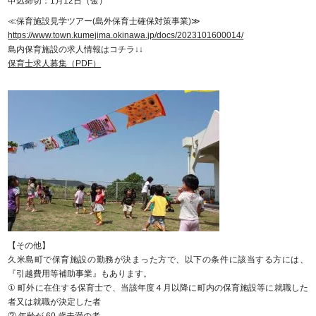
申込締切：1月12日（金）
≪保育施設見学ツアー(島外保育士確保対策事業)≫
https://www.town.kumejima.okinawa.jp/docs/2023101600014/
島内保育施設の求人情報はコチラ↓↓
保育士求人募集（PDF）
【その他】
久米島町で保育施設の勤務が決まった方で、以下の条件に該当する方には、
『引越費用等補助事業』もあります。
① 町外に在住する保育士で、当該年度４月以降に町内の保育施設等に就職した
者又は就職が決定した者