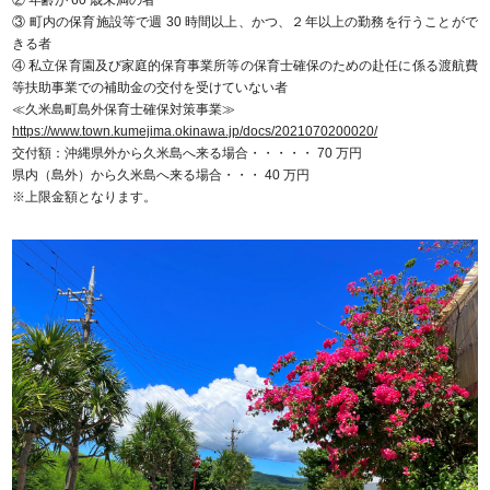
② 年齢が 60 歳未満の者
③ 町内の保育施設等で週 30 時間以上、かつ、２年以上の勤務を行うことがで
きる者
④ 私立保育園及び家庭的保育事業所等の保育士確保のための赴任に係る渡航費
等扶助事業での補助金の交付を受けていない者
≪久米島町島外保育士確保対策事業≫
https://www.town.kumejima.okinawa.jp/docs/2021070200020/
交付額：沖縄県外から久米島へ来る場合・・・・・ 70 万円
県内（島外）から久米島へ来る場合・・・ 40 万円
※上限金額となります。