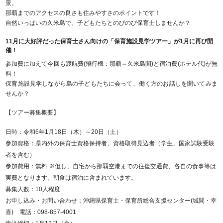
景。
那覇までのアクセスの良さも住みやすさのポイントです！
自然いっぱいの久米島で、子どもたちとのびのび保育士しませんか？
11月に大好評だった保育士さん向けの「保育施設見学ツアー」が1月に再び開
催！
参加費に加えて今回も渡航費(飛行機：那覇⇔久米島間)と宿泊費(ホテル代)が無
料！
保育施設見学しながら島の子どもたちに会って、働く方のお話しを聞いてみま
せんか？
【ツアー募集概要】
日時：令和6年1月18日（木）～20日（土）
参加資格：県内外の保育士資格保持者、資格取得見込者（学生、国家試験受験
者を含む）
参加費用：無料 ※但し、自宅から那覇空港までの往復交通費、各自の食事等は
実費となります。朝食は宿泊に含まれています。
募集人数：10人程度
お申し込み・お問い合わせ：沖縄県保育士・保育所総合支援センター(城間・幸
喜) 電話：098-857-4001