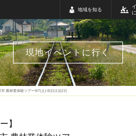
地域を知る
現地イベントに行く
農林業体験ツアー9/7(土)-8(日)1泊2日
ー】