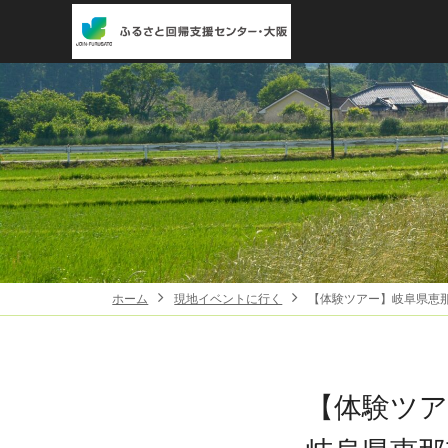
ホーム
現地イベントに行く
【体験ツアー】岐阜県恵那市 
【体験ツア