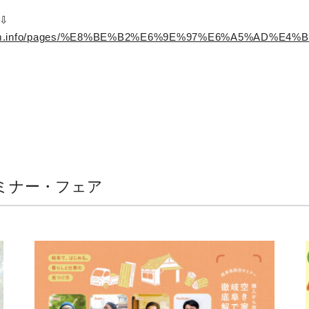
⇩
wafarm.info/pages/%E8%BE%B2%E6%9E%97%E6%A5%AD
ミナー・フェア