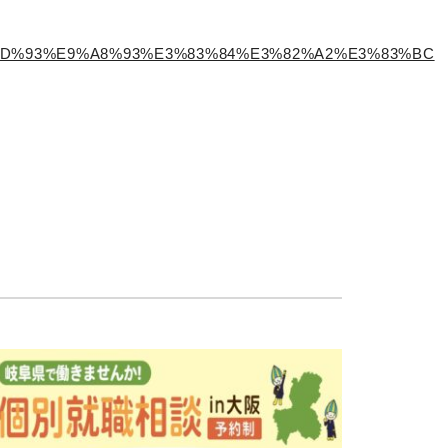
%E4%BD%93%E9%A8%93%E3%83%84%E3%82%A2%E3%83%BC