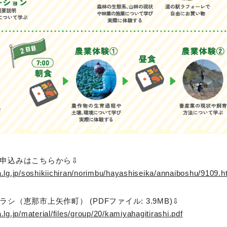
申込みはこちらから⇩
a.lg.jp/soshikiichiran/norimbu/hayashiseika/annaiboshu/9109.h
シ（恵那市上矢作町） (PDFファイル: 3.9MB)⇩
.lg.jp/material/files/group/20/kamiyahagitirashi.pdf