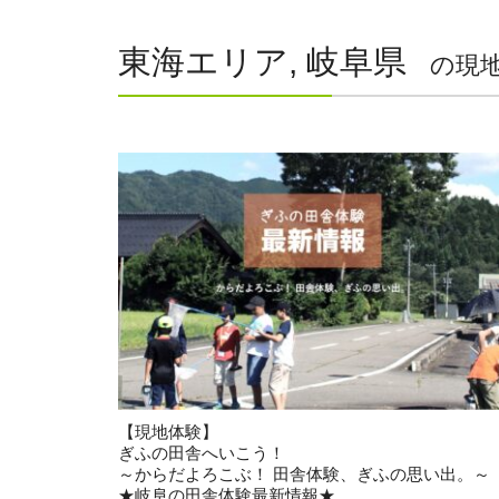
東海エリア, 岐阜県
の現
【現地体験】
ぎふの田舎へいこう！
～からだよろこぶ！ 田舎体験、ぎふの思い出。～
★岐阜の田舎体験最新情報★