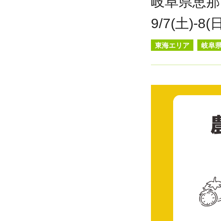
岐阜県恵那
9/7(土)-8
東海エリア
岐阜