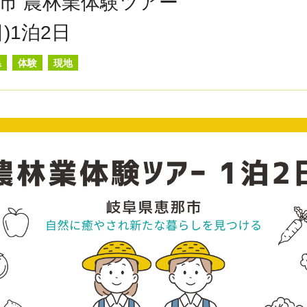
市 農林業体験ツアー
(日)1泊2日
県
体験
現地