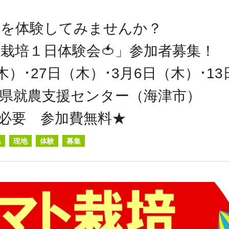
培を体験してみませんか？
ト栽培１日体験会🍅」参加者募集！
木）･27日（木）･3月6日（木）･1
県就農支援センター（海津市）
必要 参加費無料★
県
現地
体験
募集