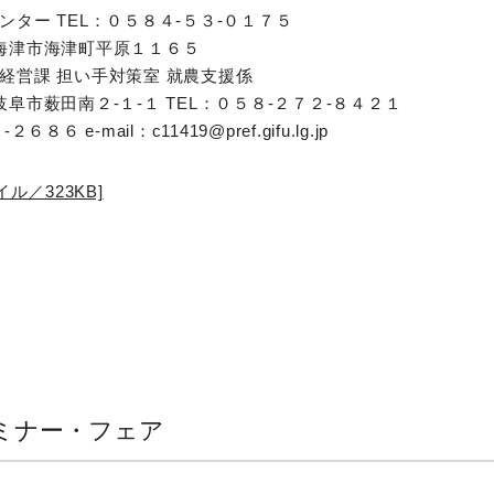
ター TEL：０５８４‐５３‐０１７５
岐阜県海津市海津町平原１１６５
経営課 担い手対策室 就農支援係
阜県岐阜市薮田南２‐１‐１ TEL：０５８-２７２-８４２１
８６ e-mail：c11419@pref.gifu.lg.jp
ル／323KB]
ミナー・フェア