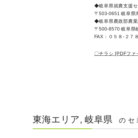
◆岐阜県就農支援セン
〒503-0651 
◆岐阜県農政部農業
〒500-8570 岐
FAX：０５８-２７８-２６
〇チラシ [PDFファイ
東海エリア, 岐阜県
の セ