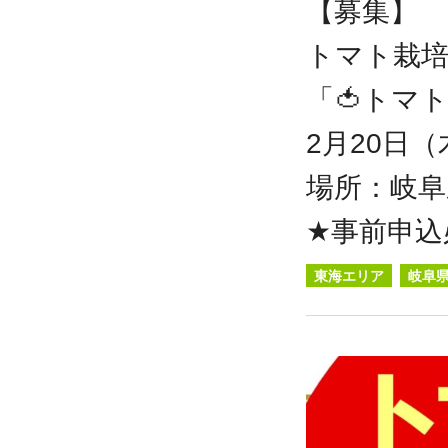
【募集】
トマト栽
「🍅トマ
2月20日（
場所：岐阜
★事前申込
東海エリア
岐阜