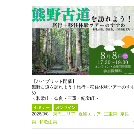
【ハイブリッド開催】
熊野古道を訪れよう！旅行＋移住体験ツアーのす
め
＜和歌山・奈良・三重・紀宝町＞
セミナー
オンライン
2026/8/8
東海エリア
近畿エリア
三重県
奈良
県
和歌山県