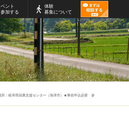
イベント
体験
に参加する
募集について
木）場所：岐阜県就農支援センター（海津市）★事前申込必要 参