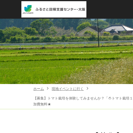
ホーム
現地イベントに行く
【募集】トマト栽培を体験してみませんか？「🍅トマト栽培１日
加費無料★