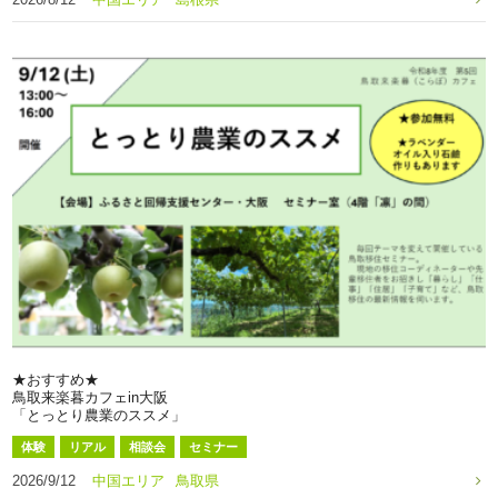
★おすすめ★
鳥取来楽暮カフェin大阪
「とっとり農業のススメ」
体験
リアル
相談会
セミナー
2026/9/12
中国エリア
鳥取県