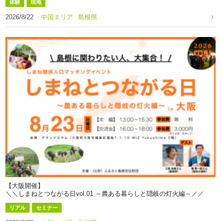
体験
現地
2026/8/22
中国エリア
島根県
【大阪開催】
＼＼しまねとつながる日vol.01 ～農ある暮らしと隠岐の灯火編～／／
リアル
セミナー