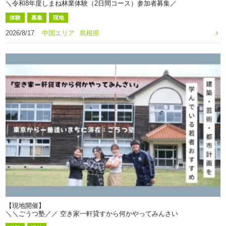
＼令和8年度しまね林業体験（2日間コース）参加者募集／
体験
募集
現地
2026/8/17
中国エリア
島根県
【現地開催】
＼＼ごうつ塾／／ 空き家一軒貸すから何かやってみんさい