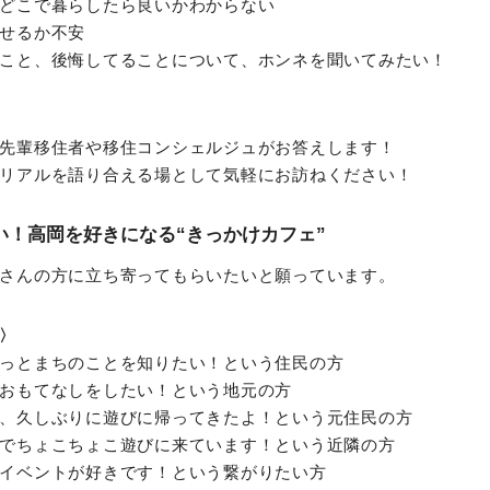
どこで暮らしたら良いかわからない
せるか不安
こと、後悔してることについて、ホンネを聞いてみたい！
先輩移住者や移住コンシェルジュがお答えします！
リアルを語り合える場として気軽にお訪ねください！
い！高岡を好きになる“きっかけカフェ”
さんの方に立ち寄ってもらいたいと願っています。
〉
っとまちのことを知りたい！という住⺠の⽅
おもてなしをしたい！という地元の⽅
、久しぶりに遊びに帰ってきたよ！という元住⺠の⽅
でちょこちょこ遊びに来ています！という近隣の⽅
イベントが好きです！という繋がりたい⽅