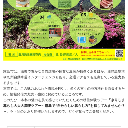
霧島市は、温暖で豊かな自然環境や良質な温泉が数多くあるほか、鹿児島空港
や九州自動車道インターチェンジもあり、交通アクセスも充実している魅力あ
るまちです。
本市では、この魅力あふれた環境をPRし、多くの方々の地方移住を応援するた
め、情報発信の充実・強化に努めているところです。
このたび、本市の魅力を肌で感じていただくための移住体験ツアー
「きりしま
暮らし大大大満喫ツアー～霧島で“自分らしい暮らし方”を探してみませんか？
～」
を下記のとおり開催いたしますので、どうぞ奮ってご参加ください。