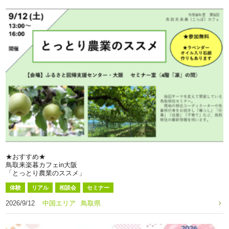
★おすすめ★
鳥取来楽暮カフェin大阪
「とっとり農業のススメ」
体験
リアル
相談会
セミナー
2026/9/12
中国エリア
鳥取県