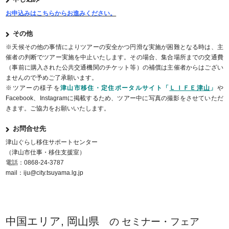
お申込みはこちらからお進みください。
その他
※天候その他の事情によりツアーの安全かつ円滑な実施が困難となる時は、主
催者の判断でツアー実施を中止いたします。その場合、集合場所までの交通費
（事前に購入された公共交通機関のチケット等）の補償は主催者からはござい
ませんので予めご了承願います。
※ツアーの様子を
津山市移住・定住ポータルサイト「
ＬＩＦＥ津山
」
や
Facebook、Instagramに掲載するため、ツアー中に写真の撮影をさせていただ
きます。ご協力をお願いいたします。
お問合せ先
津山ぐらし移住サポートセンター
（津山市仕事・移住支援室）
電話：0868-24-3787
mail：iju@city.tsuyama.lg.jp
中国エリア, 岡山県
の セミナー・フェア