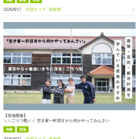
体験
募集
現地
2026/8/17
中国エリア
島根県
【現地開催】
＼＼ごうつ塾／／ 空き家一軒貸すから何かやってみんさい
体験
現地
2026/8/22
中国エリア
島根県