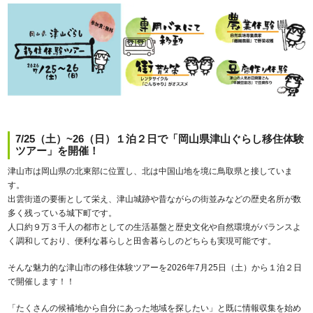
7/25（土）~26（日）１泊２日で「岡山県津山ぐらし移住体験
ツアー」を開催！
津山市は岡山県の北東部に位置し、北は中国山地を境に鳥取県と接していま
す。
出雲街道の要衝として栄え、津山城跡や昔ながらの街並みなどの歴史名所が数
多く残っている城下町です。
人口約９万３千人の都市としての生活基盤と歴史文化や自然環境がバランスよ
く調和しており、便利な暮らしと田舎暮らしのどちらも実現可能です。
そんな魅力的な津山市の移住体験ツアーを2026年7月25日（土）から１泊２日
で開催します！！
「たくさんの候補地から自分にあった地域を探したい」と既に情報収集を始め