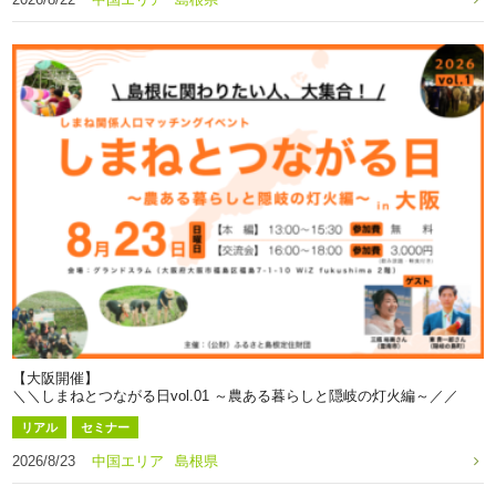
【大阪開催】
＼＼しまねとつながる日vol.01 ～農ある暮らしと隠岐の灯火編～／／
リアル
セミナー
2026/8/23
中国エリア
島根県