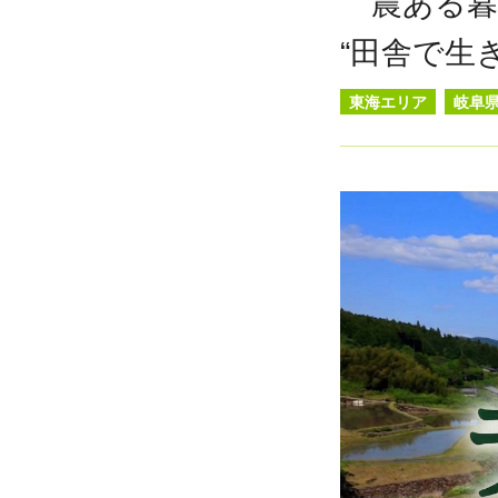
農ある暮
“田舎で生
東海エリア
岐阜