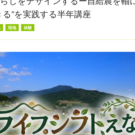
らしをデザインするー自給農を軸
きる”を実践する半年講座
県
現地
体験