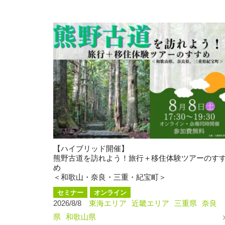
【ハイブリッド開催】
熊野古道を訪れよう！旅行＋移住体験ツアーのす
め
＜和歌山・奈良・三重・紀宝町＞
セミナー
オンライン
2026/8/8
東海エリア
近畿エリア
三重県
奈良
県
和歌山県