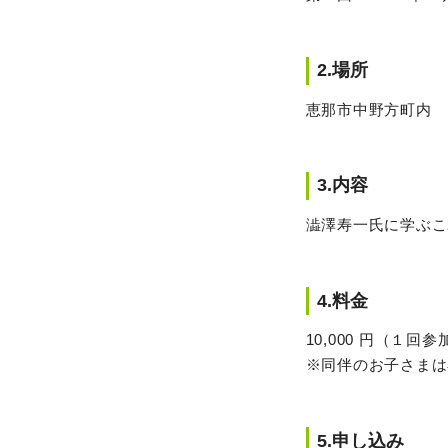
2.場所
恵那市中野方町内
3.内容
澁澤寿一氏に学ぶこ
4.料金
10,000 円（１回参
※同伴のお子さまは
5.申し込み