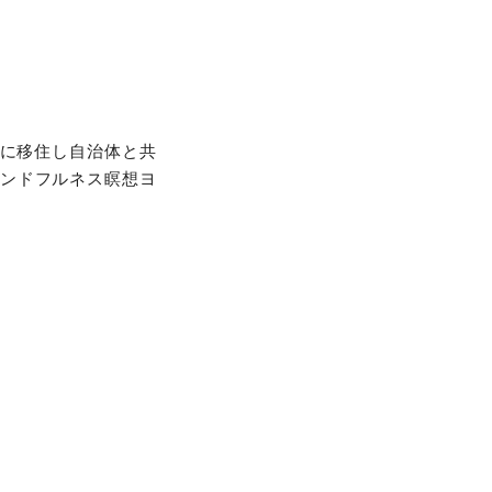
市に移住し自治体と共
インドフルネス瞑想ヨ