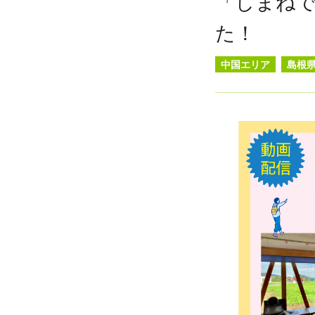
「しまね
た！
中国エリア
島根