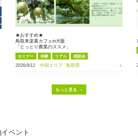
★おすすめ★
鳥取来楽暮カフェin大阪
「とっとり農業のススメ」
セミナー
体験
リアル
相談会
2026/9/12
中国エリア
鳥取県
地イベント