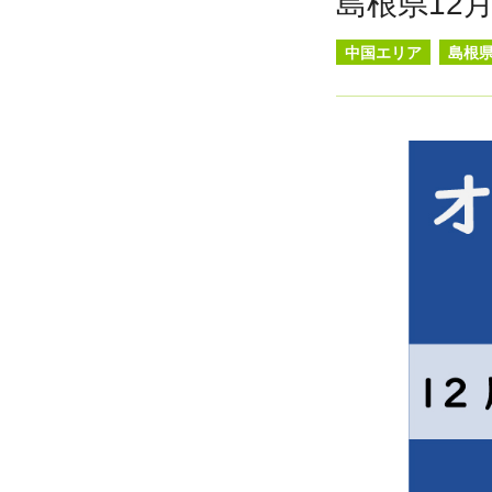
島根県12
中国エリア
島根