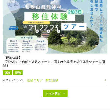
【現地体験】
『龍神村』大自然と温泉とアートに囲まれた秘境で移住体験ツアーを開
催！
体験
現地
2026/8/21〜23
近畿エリア
和歌山県