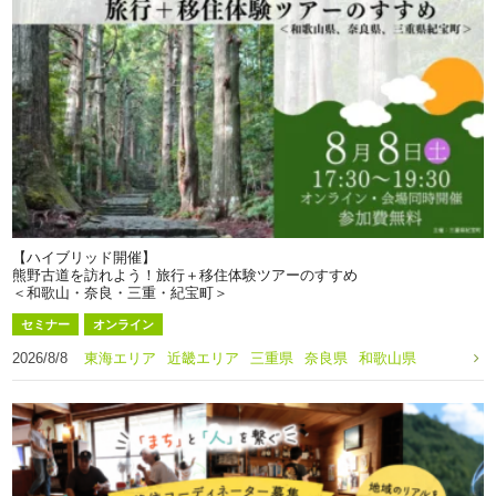
【ハイブリッド開催】
熊野古道を訪れよう！旅行＋移住体験ツアーのすすめ
＜和歌山・奈良・三重・紀宝町＞
セミナー
オンライン
2026/8/8
東海エリア
近畿エリア
三重県
奈良県
和歌山県