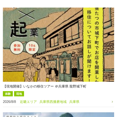
【現地開催】いなかの移住ツアー ＠兵庫県 龍野城下町
体験
現地
2026/8/8
近畿エリア
兵庫県西播磨地域
兵庫県