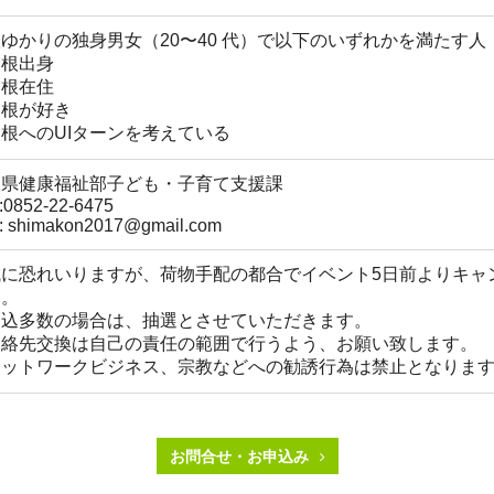
ゆかりの独⾝男⼥（20〜40 代）で以下のいずれかを満たす⼈
島根出⾝
島根在住
島根が好き
根へのUIターンを考えている
根県健康福祉部⼦ども・⼦育て⽀援課
:0852-22-6475
l: shimakon2017@gmail.com
誠に恐れいりますが、荷物手配の都合でイベント5⽇前よりキャ
す。
申込多数の場合は、抽選とさせていただきます。
連絡先交換は⾃⼰の責任の範囲で⾏うよう、お願い致します。
ネットワークビジネス、宗教などへの勧誘⾏為は禁⽌となりま
お問合せ・お申込み