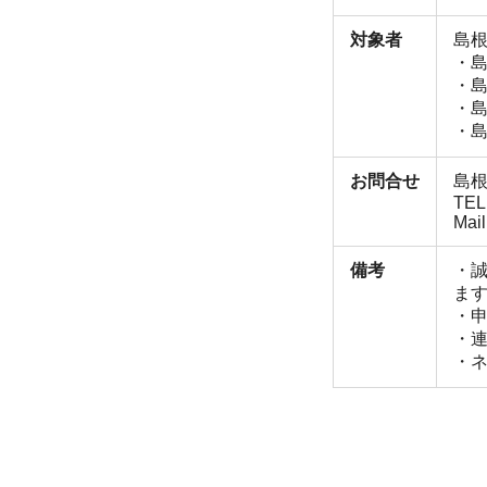
対象者
島根
・
・
・
・島
お問合せ
島
TEL
Mai
備考
・
ま
・
・
・