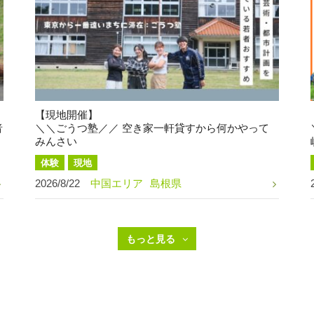
【現地開催】
者
＼＼ごうつ塾／／ 空き家一軒貸すから何かやって
みんさい
体験
現地
2026/8/22
中国エリア
島根県