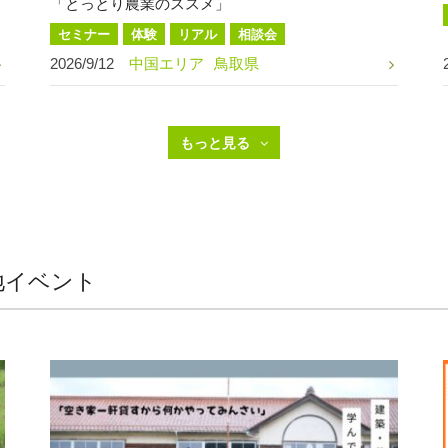
「とっとり農業のススメ」
セミナー
体験
リアル
相談会
2026/9/12
中国エリア
鳥取県
地イベント