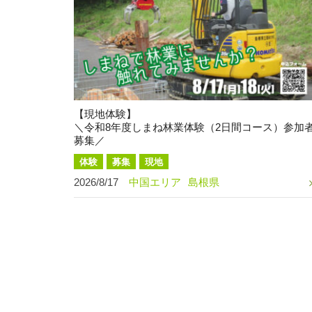
【現地体験】
＼令和8年度しまね林業体験（2日間コース）参加
募集／
体験
募集
現地
2026/8/17
中国エリア
島根県