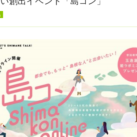
会い創出イベント「島コン」
県