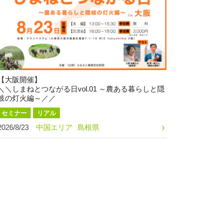
【大阪開催】
＼＼しまねとつながる日vol.01 ～農ある暮らしと隠
岐の灯火編～／／
セミナー
リアル
2026/8/23
中国エリア
島根県