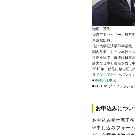
瀬畑一茂氏
経営アドバイザー／経営
東京都出身。
信州大学経済学部卒業後
国内営業、ドイツ本社グ
社長を経て、最後は日本法
膨大な仕事と責任を負う
2018年、移住に踏み切っ
ライフシフトジャパンイ
■
移住と仕事.jp
■
ATEHAS
プロフェッショ
お申込みについ
お申込み受付完了後、
※申し込みフォーム