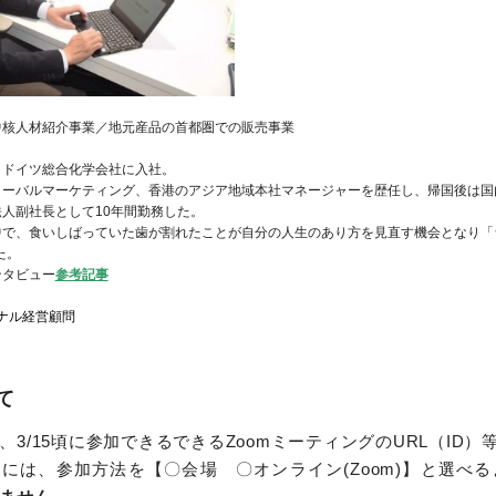
中核人材紹介事業／地元産品の首都圏での販売事業
、ドイツ総合化学会社に入社。
ローバルマーケティング、香港のアジア地域本社マネージャーを歴任し、帰国後は国
人副社長として10年間勤務した。
中で、食いしばっていた歯が割れたことが自分の人生のあり方を見直す機会となり「
た。
ンタビュー
参考記事
ナル経営顧問
て
3/15頃に参加できるできるZoomミーティングのURL（ID
には、参加方法を【〇会場 〇オンライン(Zoom)】と選べ