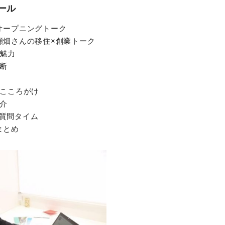
ール
0 オープニングトーク
5 瀬畑さんの移住×創業トーク
魅力
断
こころがけ
介
 質問タイム
 まとめ