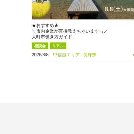
★おすすめ★
＼市内企業が直接教えちゃいますっ／
大町市働き方ガイド
相談会
リアル
2026/8/8
甲信越エリア
長野県