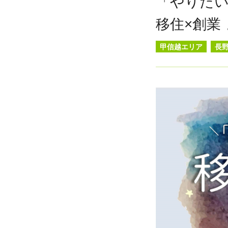
「やりた
移住×創業
甲信越エリア
長