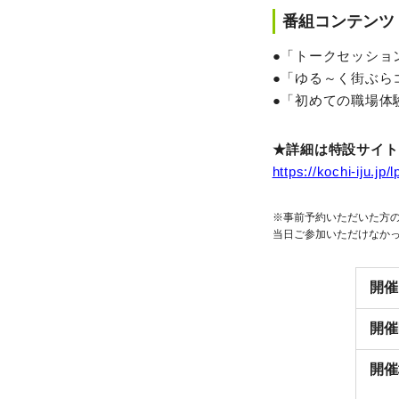
番組コンテンツ
●「トークセッショ
●「ゆる～く街ぶら
●「初めての職場体
★詳細は特設サイト
https://kochi-iju.jp
※事前予約いただいた方の
当日ご参加いただけなかっ
開催
開催
開催