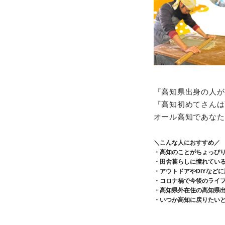
『高知県出身の人が
『高知初めてさんは
オール高知であなた
＼こんな人におすすめ／
・高知のことがちょっぴ
・田舎暮らしに憧れてい
・アウトドアやDIYなど
・コロナ禍で今後のライ
・高知県外在住の高知県
・いつか高知に戻りたい