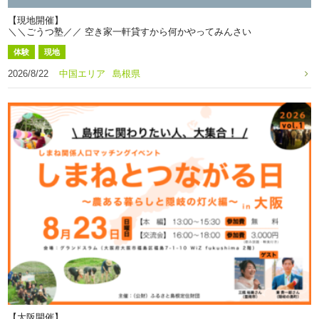
【現地開催】
＼＼ごうつ塾／／ 空き家一軒貸すから何かやってみんさい
体験
現地
2026/8/22
中国エリア
島根県
【大阪開催】