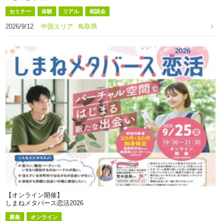
セミナー
体験
リアル
相談会
2026/9/12
中国エリア
鳥取県
【オンライン開催】
しまねメタバース恋活2026
募集
オンライン