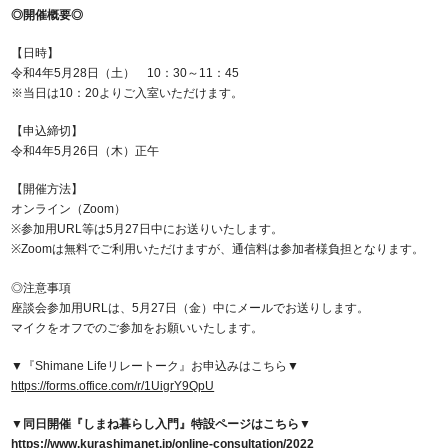
◎開催概要◎
【日時】
令和4年5月28日（土） 10：30～11：45
※当日は10：20よりご入室いただけます。
【申込締切】
令和4年5月26日（木）正午
【開催方法】
オンライン（Zoom）
※参加用URL等は5月27日中にお送りいたします。
※Zoomは無料でご利用いただけますが、通信料は参加者様負担となります。
◎注意事項
座談会参加用URLは、5月27日（金）中にメールでお送りします。
マイクをオフでのご参加をお願いいたします。
▼『Shimane Lifeリレートーク』お申込みはこちら▼
https://forms.office.com/r/1UigrY9QpU
▼同日開催『しまね暮らし入門』特設ページはこちら▼
https://www.kurashimanet.jp/online-consultation/2022