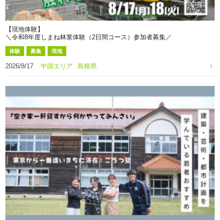
【現地体験】
＼令和8年度しまね林業体験（2日間コース）参加者募集／
体験
募集
現地
2026/8/17
中国エリア
島根県