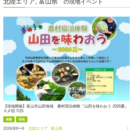
北陸エリア, 富山県
の現地イベント
【現地開催】富山市山田地域 農村宿泊体験『山田を味わおう 2026夏』
※〆切:7/25
体験
現地
2026/8/8〜9
北陸エリア
富山県