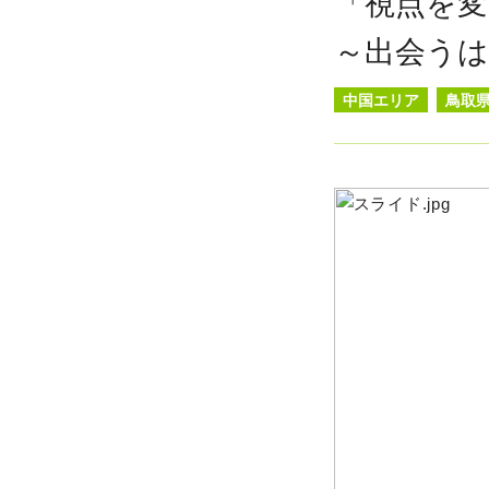
「視点を変
～出会う
中国エリア
鳥取