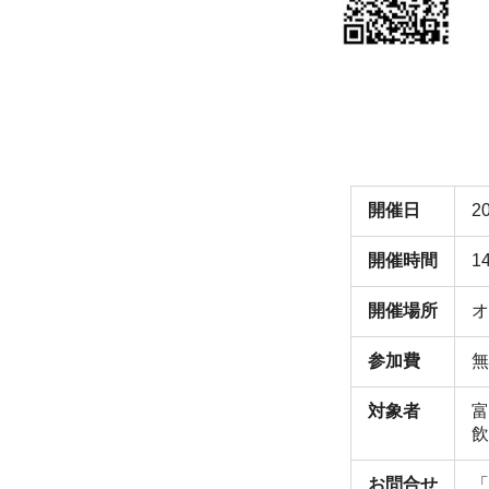
開催日
2
開催時間
1
開催場所
オ
参加費
無
対象者
富
飲
お問合せ
「