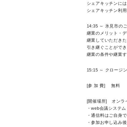
シェアキッチンには
シェアキッチン利用
14:35 ～ 氷見市の
継業のメリット・デ
継業していただきた
引き継ぐことができ
継業の条件や継業す
15:15 ～ クロージ
[参 加 費] 無料
[開催場所] オンラ
・web会議システ
・通信料はご自身で
・参加お申し込み後