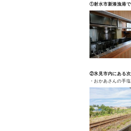
①射水市新湊漁港で
②氷見市内にある次
・おかあさんの手塩