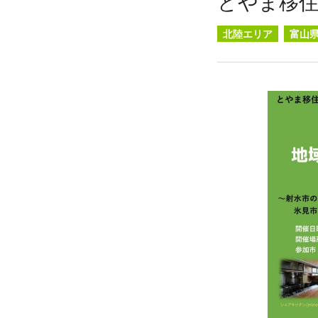
とやま移
北陸エリア
富山